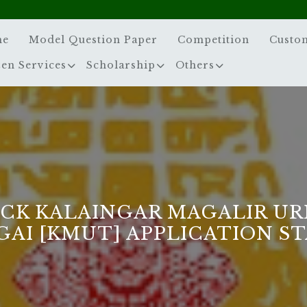
me
Model Question Paper
Competition
Custo
zen Services
Scholarship
Others
CK KALAINGAR MAGALIR UR
AI [KMUT] APPLICATION S