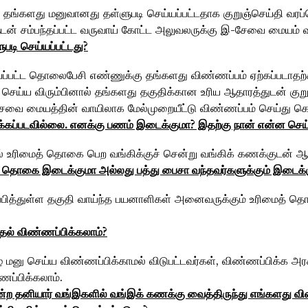
தங்களது மனுவானது தள்ளுபடி செய்யப்பட்டதாக குறுஞ்செய்தி வரப்பெ
சம்பந்தப்பட்ட வருவாய் கோட்ட அலுவலருக்கு இ-சேவை மையம் வழி
படி செய்யப்பட்டது?
யப்பட்ட தொலைபேசி எண்ணுக்கு தங்களது விண்ணப்பம் ஏற்கப்படாத
ு செய்ய விரும்பினால் தங்களது தகுதிக்கான உரிய ஆதாரத்துடன் குறு
-சேவை மையத்தின் வாயிலாக மேல்முறையீட்டு விண்ணப்பம் செய்து க
கப்படவில்லை. எனக்கு பணம்‌ இடைக்குமா? இதற்கு நான்‌ என்ன செய்
ால் உரிமைத் தொகை பெற வங்கிக்குச் சென்று வங்கிக் கணக்குட
ரிமை தொகை இடைக்குமா அல்லது பத்து பைசா வந்தவர்களுக்கும்‌ இடைக்
ணப்பித்துள்ள தகுதி வாய்ந்த பயனாளிகள் அனைவருக்கும் உரிமைத் 
ல்‌ விண்ணப்பிக்கலாம்‌?
் மனு செய்ய விண்ணப்பிக்காமல் விடுபட்டவர்கள், விண்ணப்பிக்க அரச
்பிக்கலாம்.
போன்ற தனியார்‌ வங்‌இகளில்‌ வங்‌இக்‌ கணக்கு வைத்திருந்து எங்களது வ