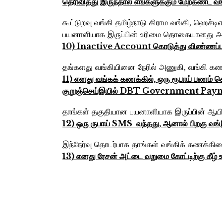
தெரிவித்து இருந்தால்‌ எங்களுக்கும்‌ மேற்கண்ட வ
கூட்டுறவு வங்கி தமிழ்நாடு கிராம வங்கி, ஹெ
பயனாளியாக இருப்பின் உரிமை தொகையானது அந்த 
10) Inactive Account கொடுத்து விண்ணப்பம்‌
தங்களது வங்கியினை நேரில் அணுகி, வங்கி 
11) எனது வங்கக்‌ கணக்கில்‌, ஒரு ரூபாய்‌ பணம்‌ 
குறுஞ்செய்இயில்‌ DBT Government Payment
தாங்கள் தகுதியான பயனாளியாக இருப்பின் ஆயிர
12) ஒரு ருபாய்‌ SMS வந்தது, ஆனால்‌ பிறகு 
இந்நேர்வு தொடர்பாக தாங்கள் வங்கிக் கணக்கின
13) எனது ரேசன்‌ அட்டை வறுமை கோட்டிற்கு கீழ