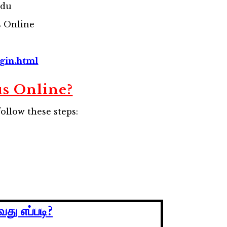
adu
s Online
ogin.html
s Online?
ollow these steps:
து எப்படி?