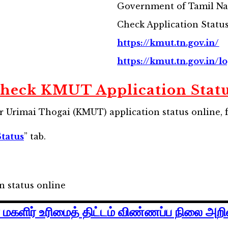
Government of Tamil N
Check Application Statu
https://kmut.tn.gov.in/
https://kmut.tn.gov.in/l
heck KMUT Application Statu
r Urimai Thogai (KMUT) application status online, f
Status
” tab.
n status online
மகளிர் உரிமைத் திட்டம் விண்ணப்ப நிலை அறிவ