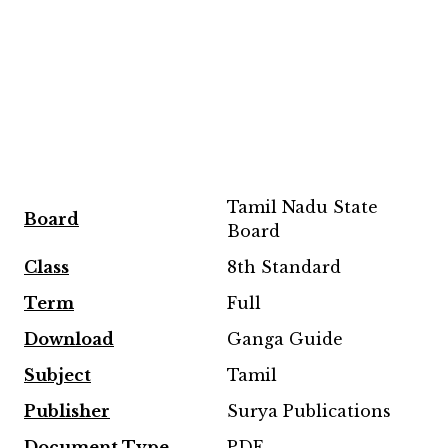
Tamil Nadu State
Board
Board
Class
8th Standard
Term
Full
Download
Ganga Guide
Subject
Tamil
Publisher
Surya Publications
Document Type
PDF