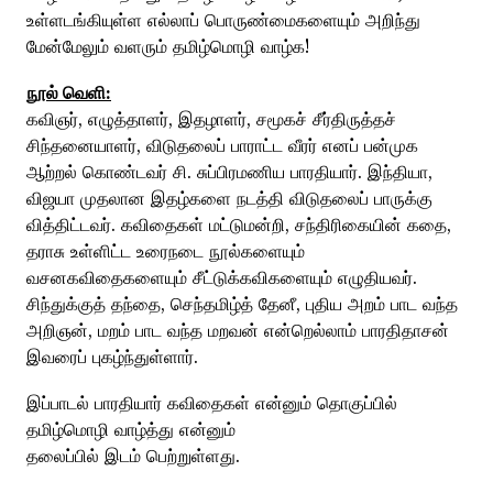
உள்ளடங்கியுள்ள எல்லாப் பொருண்மைகளையும் அறிந்து
மேன்மேலும் வளரும் தமிழ்மொழி வாழ்க!
நூல் வெளி:
கவிஞர், எழுத்தாளர், இதழாளர், சமூகச் சீர்திருத்தச்
சிந்தனையாளர், விடுதலைப் பாராட்ட வீரர் எனப் பன்முக
ஆற்றல் கொண்டவர் சி. சுப்பிரமணிய பாரதியார். இந்தியா,
விஜயா முதலான இதழ்களை நடத்தி விடுதலைப் பாருக்கு
வித்திட்டவர். கவிதைகள் மட்டுமன்றி, சந்திரிகையின் கதை,
தராசு உள்ளிட்ட உரைநடை நூல்களையும்
வசனகவிதைகளையும் சீட்டுக்கவிகளையும் எழுதியவர்.
சிந்துக்குத் தந்தை, செந்தமிழ்த் தேனீ, புதிய அறம் பாட வந்த
அறிஞன், மறம் பாட வந்த மறவன் என்றெல்லாம் பாரதிதாசன்
இவரைப் புகழ்ந்துள்ளார்.
இப்பாடல் பாரதியார் கவிதைகள் என்னும் தொகுப்பில்
தமிழ்மொழி வாழ்த்து என்னும்
தலைப்பில் இடம் பெற்றுள்ளது.