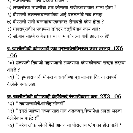
४) म्हातारीनेकोणाला दंडवत घातला ?
५) लष्करांच्या छावणीचा तळ कोणत्या गावीउभारण्यात आला होता ?
६) वीरराणी तकत्तरूचन्नम्मांच्या आई-वतडलांचे नाव तलहा.
७) वीरराणी राणी चन्नमाांचाएकननष्ठ सेनापती कोण होता ?
८) महाराष्रातील पतहल्या डॉक्टर स्त्रीचेनांव काय आहे?
९) डॉ.बाबासाहबे आंबेडकरांचा जन्म कोणत्या गावी झाला आहे?
ब. खालीलपैकी कोणत्याही एका प्रश्नाचेसत्रिस्तर उत्तर त्रलहा . 1X6
=06
१०) छत्रपती तिवाजी महाराजानी लष्कराला कोणकोणत्या सचूना तदल्या
आहते ?
११) िाहूमहाराजांनी मोफत व सक्तीच्या प्राथतमक तिक्षणा तवषयी
केलेलेकायातलहा.
क. खालीलपैकी कोणत्याही दोहोंचेसदं र्गस्पष्टीकरण करा. 2X3 =06
१२) “ तवांपाखालेचेंआांखेंहालीनलें”
१३) “ इग्रां जाांच्या गळफासात मान अडकवनू घेण्यापेक्षा लढता लढता
मेलेलेकाय वाईट ?”
१४) “ बरेच लोक प्लेगने मेले आनण या पोरालाच प्लेग का होत नाही ?”