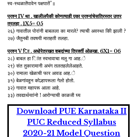
स्व-स्थळातेंपावेन पक्षपातें”॥
प्रश्न IV था . खालीलपैकी कोणत्याही एका प्रश्नांचेसत्रिस्तर उत्तर
त्रलहा . 1X5= 05
२६) गावातील पोरांनी बाबलला का मारले? त्याची अवस्था किी झाली ?
२७) जैतुनबी तवषयी मातहती तलहा.
प्रश्न V िा . अधोरेत्रखत शबदांच्या त्रिर्क्ती ओळखा. 6X1= 06
२८) बाबल हा िांत स्वभावाचा मलु गा आह.े
२९) संत तुकारामानी अभंग तलतहलेलेआहते.
३०) रामाला खेळाची फार आवड आह.े
३१) बेळगांवहून कोल्हापरूला गेलो होतो.
३२) गावात महापरू आला आहे.
३३) तवद्यार्थयाांनो ! आरोग्याची काळजी घ्य
Download PUE Karnataka II
PUC Reduced Syllabus
2020-21 Model Question