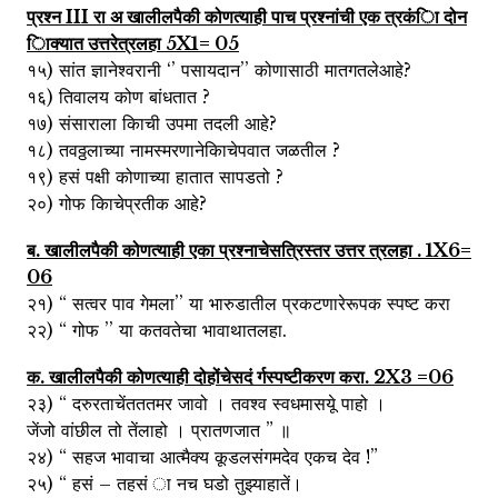
प्रश्न III रा अ खालीलपैकी कोणत्याही पाच प्रश्नांची एक त्रकंिा दोन
िाक्यात उत्तरेत्रलहा 5X1= 05
१५) सांत ज्ञानेश्वरानी ‘’ पसायदान’’ कोणासाठी मातगतलेआहे?
१६) तिवालय कोण बांधतात ?
१७) संसाराला किाची उपमा तदली आहे?
१८) तवठ्ठलाच्या नामस्मरणानेकिाचेपवात जळतील ?
१९) हसं पक्षी कोणाच्या हातात सापडतो ?
२०) गोफ किाचेप्रतीक आहे?
ब. खालीलपैकी कोणत्याही एका प्रश्नाचेसत्रिस्तर उत्तर त्रलहा . 1X6=
06
२१) “ सत्वर पाव गेमला’’ या भारुडातील प्रकटणारेरूपक स्पष्ट करा
२२) “ गोफ ’’ या कतवतेचा भावाथातलहा.
क. खालीलपैकी कोणत्याही दोहोंचेसदं र्गस्पष्टीकरण करा. 2X3 =06
२३) “ दरुरताचेंतततमर जावो । तवश्व स्वधमासयूे पाहो ।
जेंजो वांछील तो तेंलाहो । प्रातणजात ” ॥
२४) “ सहज भावाचा आत्मैक्य कूडलसंगमदेव एकच देव !”
२५) “ हसं – तहसं ा नच घडो तुझ्याहातें।