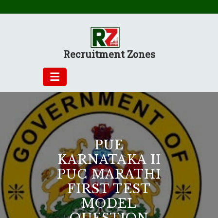
Skip
to
content
Recruitment Zones
PUE
KARNATAKA II
PUC MARATHI
FIRST TEST
MODEL