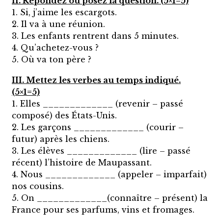
II. Répondez ou posez la question. (5×1=5)
1. Si, j’aime les escargots.
2. Il va à une réunion.
3. Les enfants rentrent dans 5 minutes.
4. Qu’achetez-vous ?
5. Où va ton père ?
III. Mettez les verbes au temps indiqué.
(5×1=5)
1. Elles _____________ (revenir – passé
composé) des États-Unis.
2. Les garçons _____________ (courir –
futur) après les chiens.
3. Les élèves _____________ (lire – passé
récent) l’histoire de Maupassant.
4. Nous _____________ (appeler – imparfait)
nos cousins.
5. On _____________(connaître – présent) la
France pour ses parfums, vins et fromages.