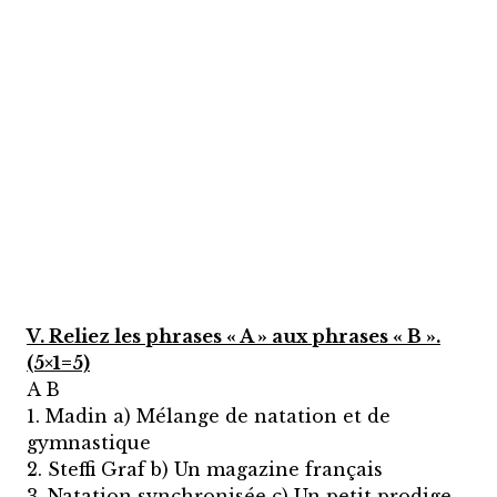
V. Reliez les phrases « A » aux phrases « B ».
(5×1=5)
A B
1. Madin a) Mélange de natation et de
gymnastique
2. Steffi Graf b) Un magazine français
3. Natation synchronisée c) Un petit prodige