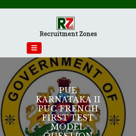
Skip
to
content
Recruitment Zones
PUE
KARNATAKA II
PUC FRENCH
FIRST TEST
MODEL