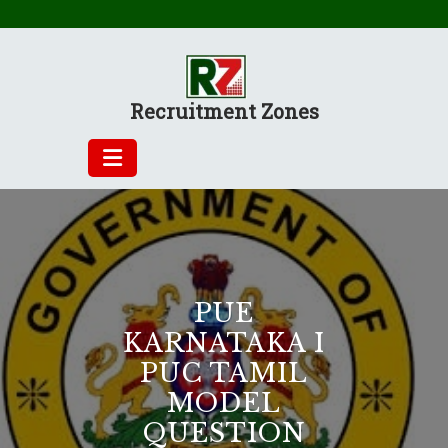
Skip
to
content
Recruitment Zones
PUE
KARNATAKA I
PUC TAMIL
MODEL
QUESTION