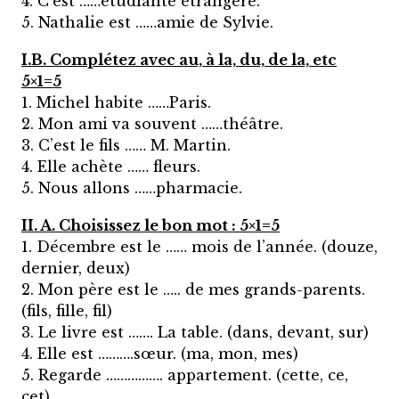
4. C’est ……étudiante étrangère.
5. Nathalie est ……amie de Sylvie.
I.B. Complétez avec au, à la, du, de la, etc
5×1=5
1. Michel habite ……Paris.
2. Mon ami va souvent ……théâtre.
3. C’est le fils …… M. Martin.
4. Elle achète …… fleurs.
5. Nous allons ……pharmacie.
II. A. Choisissez le bon mot : 5×1=5
1. Décembre est le …… mois de l’année. (douze,
dernier, deux)
2. Mon père est le ….. de mes grands-parents.
(fils, fille, fil)
3. Le livre est ……. La table. (dans, devant, sur)
4. Elle est ……….sœur. (ma, mon, mes)
5. Regarde ……………. appartement. (cette, ce,
cet)