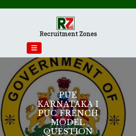
Skip
to
content
Recruitment Zones
PUE
KARNATAKA I
PUC FRENCH
MODEL
QUESTION