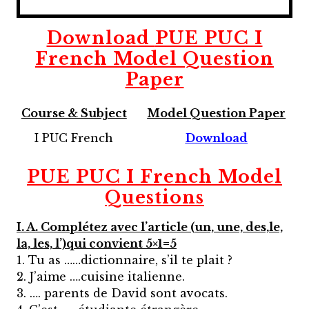
Download
PUE PUC I
French
Model Question
Paper
Course & Subject
Model Question Paper
I PUC French
Download
PUE PUC I French
Model
Questions
I. A. Complétez avec l’article (un, une, des,le,
la, les, l’)qui convient 5×1=5
1. Tu as ……dictionnaire, s’il te plait ?
2. J’aime ….cuisine italienne.
3. …. parents de David sont avocats.