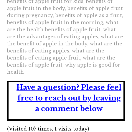
benefits of apple fruit for kids, benefits of
apple fruit in the body, benefits of apple fruit
during pregnancy, benefits of apple as a fruit,
benefits of apple fruit in the morning, what
are the health benefits of apple fruit, what
are the advantages of eating apples, what are
the benefit of apple in the body, what are the
benefits of eating apples, what are the
benefits of eating apple fruit, what are the
benefits of apple fruit, why apple is good for
health
Have a question?
Please feel
free to reach out by leaving
a comment below
(Visited 107 times, 1 visits today)