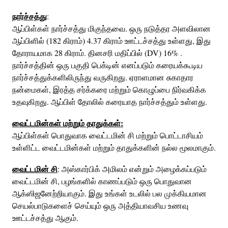
நார்ச்சத்து
:
ஆப்பிள்கள் நார்ச்சத்து மிகுந்தவை. ஒரு நடுத்தர அளவிலான
ஆப்பிளில் (182 கிராம்) 4.37 கிராம் ஊட்டச்சத்து உள்ளது, இது
தோராயமாக 28 கிராம். தினசரி மதிப்பில் (DV) 16% .
நார்ச்சத்தின் ஒரு பகுதி பெக்டின் எனப்படும் கரையக்கூடிய
நார்ச்சத்துக்களிலிருந்து வருகிறது. ஏராளமான சுகாதார
நன்மைகள், இரத்த சர்க்கரை மற்றும் கொழுப்பை நிர்வகிக்க
உதவுகிறது. ஆப்பிள் தோலில் கரையாத நார்ச்சத்தும் உள்ளது.
வைட்டமின்கள் மற்றும் தாதுக்கள்:
ஆப்பிள்கள் பொதுவாக வைட்டமின் சி மற்றும் பொட்டாசியம்
உள்ளிட்ட வைட்டமின்கள் மற்றும் தாதுக்களின் நல்ல மூலமாகும்.
வைட்டமின் சி
: அஸ்கார்பிக் அமிலம் என்றும் அழைக்கப்படும்
வைட்டமின் சி, பழங்களில் காணப்படும் ஒரு பொதுவான
ஆக்ஸிஜனேற்றியாகும். இது உங்கள் உடலில் பல முக்கியமான
செயல்பாடுகளைச் செய்யும் ஒரு அத்தியாவசிய உணவு
ஊட்டச்சத்து ஆகும்.